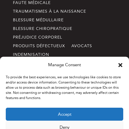
FAUTE MÉDICALE
TRAUMATISMES À LA NAISSANCE
BLESSURE MÉDULLAIRE
BLESSURE CHIROPRATIQUE
PRÉJUDICE CORPOREL
PRODUITS DÉFECTUEUX
AVOCATS
INDEMNISATION
Manage Consent
CONTACTEZ-NOUS
To provide the best experiences, we use technologies like cookies to store
Téléphone: 514-288-1114
and/or access device information. Consenting to these technologies will
Courriel:
info@annettelefebvre.com
allow us to process data such as browsing behaviour or unique IDs on this
site. Not consenting or withdrawing consent, may adversely affect certain
2185 Rue Crescent, 2ieme Étage
features and functions.
Montreal (Quebec), H3G 2C1
Accept
Deny
© 2026 Annette Lefebvre Avocats. Tous droits réservés.